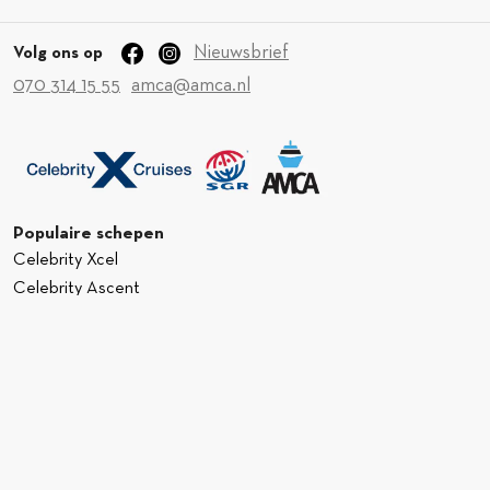
Nieuwsbrief
Volg ons op
070 314 15 55
amca@amca.nl
Populaire schepen
Celebrity Xcel
Celebrity Ascent
Celebrity Apex
Celebrity Beyond
Celebrity Compass
Populaire bestemmingen
Oost Middellandse Zee
West Middellandse Zee