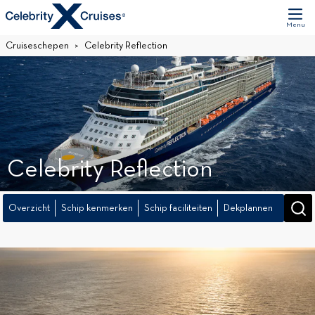
Menu
Cruiseschepen
Celebrity Reflection
Celebrity Reflection
Overzicht
Schip kenmerken
Schip faciliteiten
Dekplannen