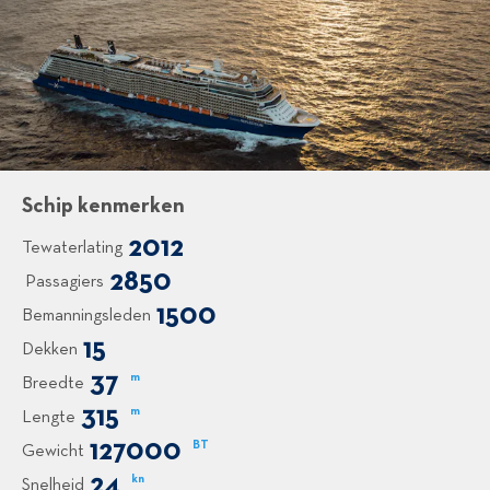
Schip kenmerken
2012
Tewaterlating
2850
Passagiers
1500
Bemanningsleden
15
Dekken
37
m
Breedte
315
m
Lengte
127000
BT
Gewicht
24
kn
Snelheid