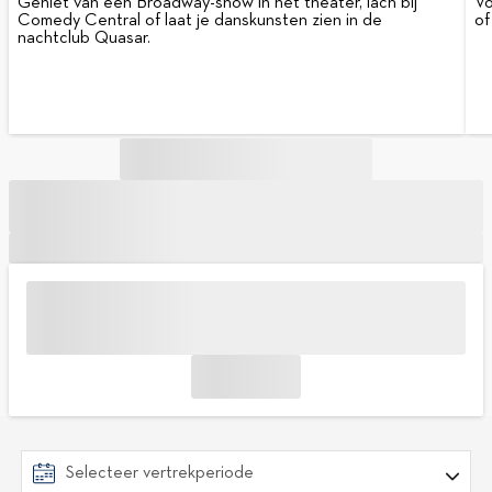
Geniet van een Broadway-show in het theater, lach bij
Vo
Comedy Central of laat je danskunsten zien in de
of
nachtclub Quasar.