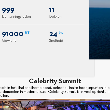
999
11
Bemanningsleden
Dekken
91000
24
BT
kn
Gewicht
Snelheid
Celebrity Summit
ls in het thallosotherapiebad, beleef culinaire hoogtepunten in e
erdompelen in moderne luxe. Celebrity Summit is in veel opzichten 
ellen.